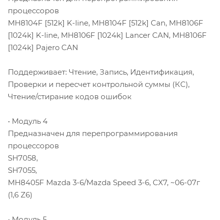
процессоров
MH8104F [512k] K-line, MH8104F [512k] Can, MH8106F
[1024k] K-line, MH8106F [1024k] Lancer CAN, MH8106F
[1024k] Pajero CAN
Поддерживает: Чтение, Запись, Идентификация,
Проверки и пересчет контрольной суммы (КС),
Чтение/стирание кодов ошибок
• Модуль 4
Предназначен для перепрограммирования
процессоров
SH7058,
SH7055,
MH8405F Mazda 3-6/Mazda Speed 3-6, CX7, ~06-07г
(1,6 Z6)
• Модуль 5