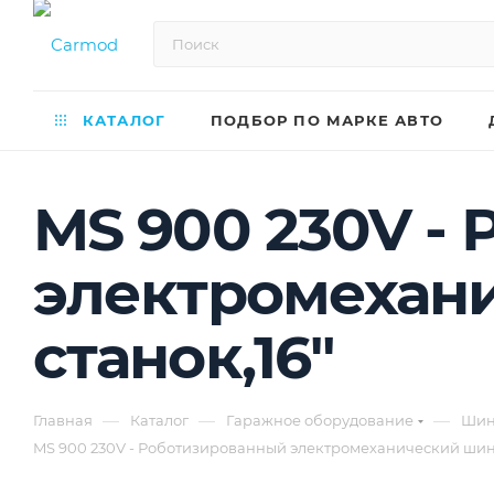
КАТАЛОГ
ПОДБОР ПО МАРКЕ АВТО
MS 900 230V -
электромехан
станок,16"
—
—
—
Главная
Каталог
Гаражное оборудование
Шин
MS 900 230V - Роботизированный электромеханический шин