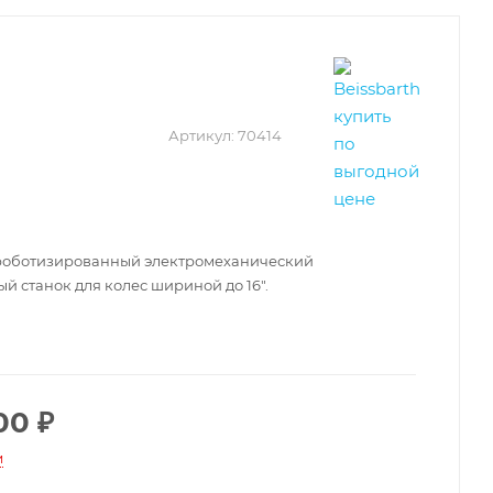
Артикул:
70414
 роботизированный электромеханический
 станок для колес шириной до 16".
00
₽
и