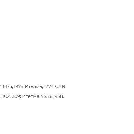
9.7, M73, M74 Ителма, M74 CAN.
01, 302, 309; Ителма VS5.6, VS8.