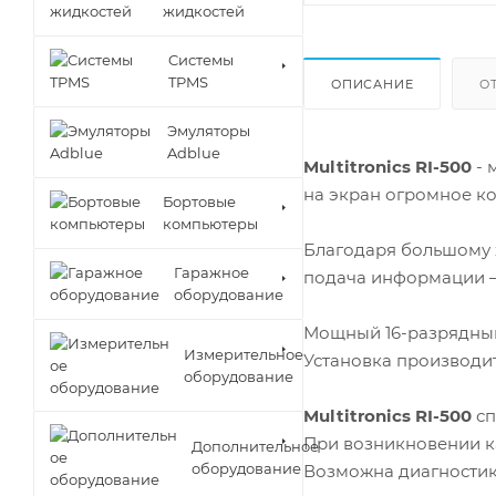
жидкостей
Cистемы
TPMS
ОПИСАНИЕ
О
Эмуляторы
Adblue
Multitronics RI-500
- 
на экран огромное к
Бортовые
компьютеры
Благодаря большому 
Гаражное
подача информации –
оборудование
Мощный 16-разрядный
Измерительное
Установка производит
оборудование
Multitronics RI-500
сп
При возникновении к
Дополнительное
оборудование
Возможна диагностика