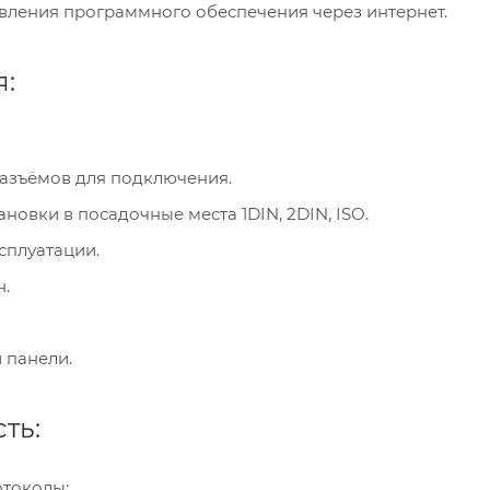
ления программного обеспечения через интернет.
:
разъёмов для подключения.
новки в посадочные места 1DIN, 2DIN, ISO.
сплуатации.
н.
 панели.
ть:
токолы: