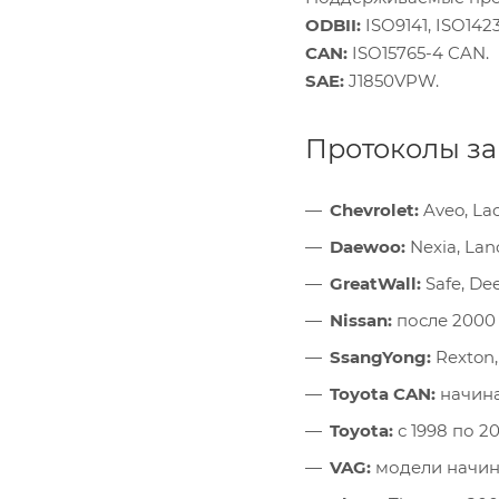
ODBII:
ISO9141, ISO1423
CAN:
ISO15765-4 CAN.
SAE:
J1850VPW.
Протоколы з
Chevrolet:
Aveo, Lac
Daewoo:
Nexia, Lano
GreatWall:
Safe, Dee
Nissan:
после 2000 
SsangYong:
Rexton,
Toyota CAN:
начина
Toyota:
с 1998 по 2
VAG:
модели начина