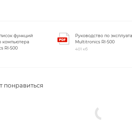
писок функций
Руководство по эксплуат
о компьютера
Multitronics RI-500
cs RI-500
401 кб
т понравиться