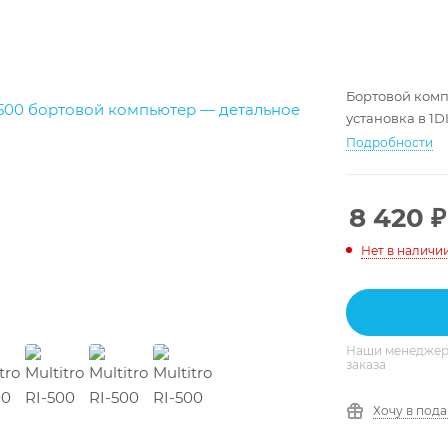
Бортовой комп
установка в 1D
Подробности
8 420
₽
Нет в наличи
Наши менеджеры
заказа
Хочу в под