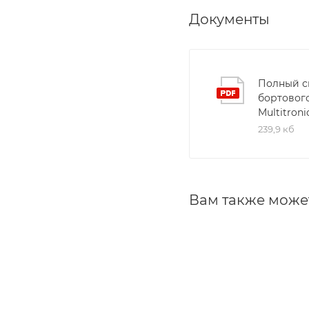
Документы
Полный с
бортовог
Multitroni
239,9 кб
Вам также може