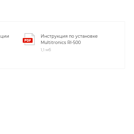
ации
Инструкция по установке
Multitronics RI-500
1,1 мб