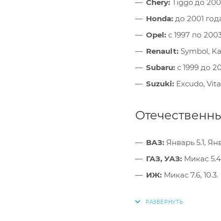
Chery:
Tiggo до 200
Honda:
до 2001 год
Opel:
с 1997 по 200
Renault:
Symbol, Ka
Subaru:
с 1999 до 2
Suzuki:
Excudo, Vita
Отечественны
ВАЗ:
Январь 5.1, Янв
ГАЗ, УАЗ:
Микас 5.4, 
ИЖ:
Микас 7.6, 10.3.