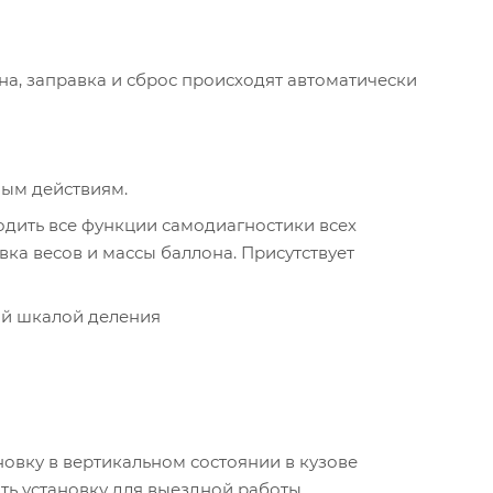
а, заправка и сброс происходят автоматически
мым действиям.
дить все функции самодиагностики всех
вка весов и массы баллона. Присутствует
ой шкалой деления
овку в вертикальном состоянии в кузове
ть установку для выездной работы