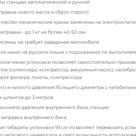
ты станции: автоматический и ручной
правка нового масла и сброс старого
 маслах механические краны заменены на электроклапан
правки - до 1 кг не более 40-50 сек.
истемы не требует заведения автомобиля
ое меню на русском языке с подсказками по выполняе
ное меню установки позволяет самостоятельно произво
ов (соленоиды, компрессор, вакуумный насос), калибро
рсе фильтра, помпы, компрессора
о и низкого давления большего диаметра с читабельн
 шлангов до 3 метров
анометр давления внутреннего бака станции
 заправка внутреннего бака
е габариты установки 93 см позволяют перевозить устан
о легкового универсала и дают возможность использова