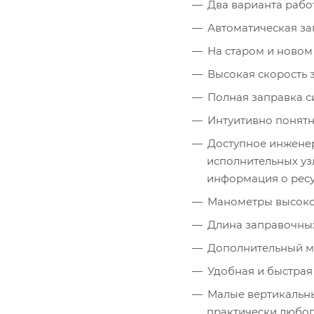
Два варианта рабо
Автоматическая за
На старом и новом
Высокая скорость за
Полная заправка с
Интуитивно понятн
Доступное инженер
исполнительных узл
информация о ресу
Манометры высоког
Длина заправочных
Дополнительный м
Удобная и быстрая
Малые вертикальны
практически любог