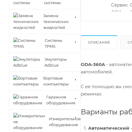
системы
Замена
технических
жидкостей
Cистемы
ОПИСАНИЕ
О
TPMS
Эмуляторы
ODA-360A
- автомати
Adblue
автомобилей.
Бортовые
компьютеры
С ее помощью вы смо
режимах.
Гаражное
оборудование
Варианты раб
Измерительное
оборудование
Автоматический