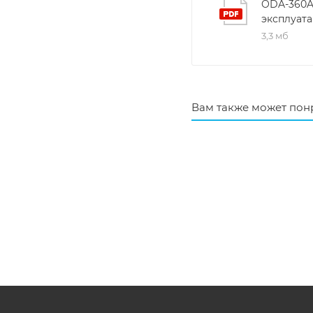
ODA-360A
эксплуат
3,3 мб
Вам также может пон