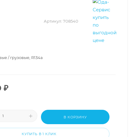
Артикул:
708540
вые / грузовые, R134a
0
₽
В КОРЗИНУ
КУПИТЬ В 1 КЛИК