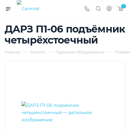
0
ДАРЗ П1-06 подъёмник
четырёхстоечный
—
—
—
Главная
Каталог
Гаражное оборудование
Подъём