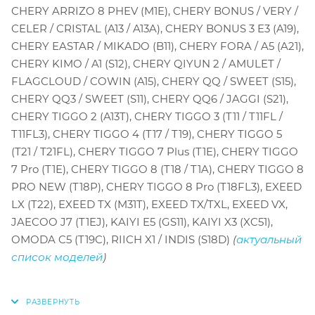
CHERY ARRIZO 8 PHEV (M1E), CHERY BONUS / VERY /
CELER / CRISTAL (A13 / A13A), CHERY BONUS 3 E3 (A19),
CHERY EASTAR / MIKADO (B11), CHERY FORA / A5 (A21),
CHERY KIMO / A1 (S12), CHERY QIYUN 2 / AMULET /
FLAGCLOUD / COWIN (A15), CHERY QQ / SWEET (S15),
CHERY QQ3 / SWEET (S11), CHERY QQ6 / JAGGI (S21),
CHERY TIGGO 2 (A13T), CHERY TIGGO 3 (T11 / T11FL /
T11FL3), CHERY TIGGO 4 (T17 / T19), CHERY TIGGO 5
(T21 / T21FL), CHERY TIGGO 7 Plus (T1E), CHERY TIGGO
7 Pro (T1E), CHERY TIGGO 8 (T18 / T1A), CHERY TIGGO 8
PRO NEW (T18P), CHERY TIGGO 8 Pro (T18FL3), EXEED
LX (T22), EXEED TX (M31T), EXEED TX/TXL, EXEED VX,
JAECOO J7 (T1EJ), KAIYI E5 (GS11), KAIYI X3 (XC51),
OMODA C5 (T19C), RIICH X1 / INDIS (S18D)
(
актуальный
список моделей
)