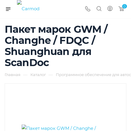
0
Пакет марок GWM /
Changhe / FDQC /
Shuanghuan для
ScanDoc
—
—
Главная
Каталог
Программное обеспечение для автос