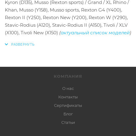
Kyron (D135), Musso (Rexton sports) / Grand / XL Rhino /
Khan, Musso (Y158), Musso sports, Rexton G4 (Y400),
Rexton II (Y250), Rexton New (Y200), Rexton W (Y290),
Stavic-Rodius (A120), Stavic-Rodius II (A150), Tivoli / XLV
(X100), Tivoli New (X150)
(
актуальный список моделей
)
КОМПАНИЯ
О нас
Контакты
Сертификаты
Блог
Статьи