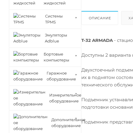
жидкостей
Cистемы
ОПИСАНИЕ
Х
TPMS
Эмуляторы
T-32 ARMADA
- стаци
Adblue
Бортовые
Доступны 2 варианта 
компьютеры
Двухстоечный подъе
Гаражное
их в поднятом состо
оборудование
технического обслуж
Измерительное
Подъемник устанавли
оборудование
подготовки основани
Дополнительное
Подъемник представл
оборудование