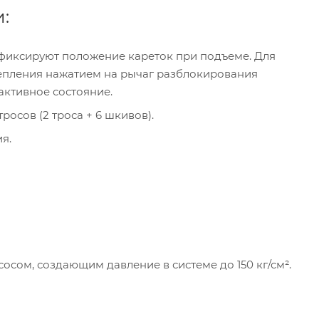
:
, фиксируют положение кареток при подъеме. Для
епления нажатием на рычаг разблокирования
активное состояние.
осов (2 троса + 6 шкивов).
я.
сом, создающим давление в системе до 150 кг/см².