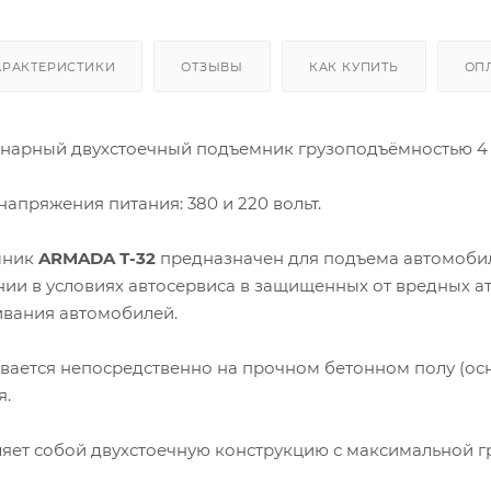
АРАКТЕРИСТИКИ
ОТЗЫВЫ
КАК КУПИТЬ
ОП
онарный двухстоечный подъемник грузоподъёмностью 4 
напряжения питания: 380 и 220 вольт.
мник
ARMADA Т-32
предназначен для подъема автомобиле
янии в условиях автосервиса в защищенных от вредных
ивания автомобилей.
вается непосредственно на прочном бетонном полу (осн
я.
яет собой двухстоечную конструкцию с максимальной г