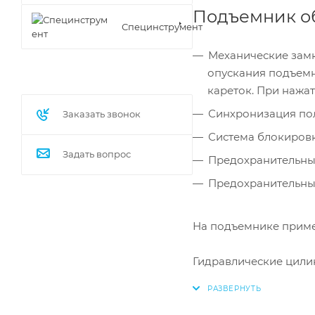
Подъемник об
Специнструмент
Механические замк
опускания подъемн
кареток. При нажа
Синхронизация пол
Заказать звонок
Система блокировк
Задать вопрос
Предохранительные
Предохранительные
На подъемнике прим
Гидравлические цилин