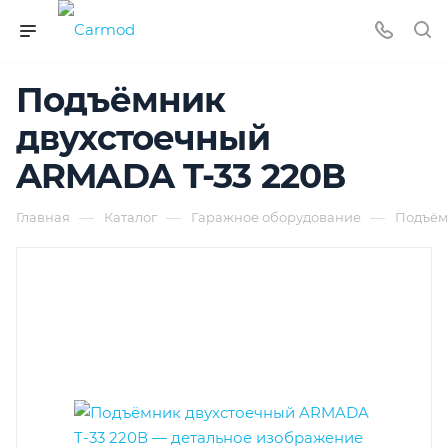
Подъёмник
двухстоечный
ARMADA T-33 220В
—
—
—
Главная
Каталог
Гаражное оборудование
Подъём