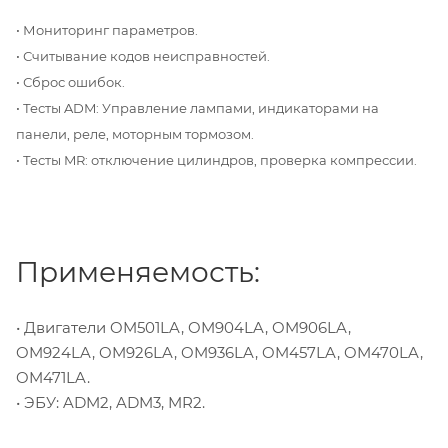
• Мониторинг параметров.
• Считывание кодов неисправностей.
• Сброс ошибок.
• Тесты ADM: Управление лампами, индикаторами на
панели, реле, моторным тормозом.
• Тесты MR: отключение цилиндров, проверка компрессии.
Применяемость:
• Двигатели OM501LA, OM904LA, OM906LA,
OM924LA, OM926LA, OM936LA, OM457LA, OM470LA,
OM471LA.
• ЭБУ: ADM2, ADM3, MR2.