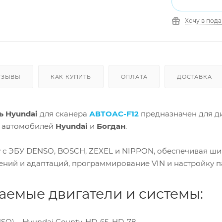
Хочу в под
ТЗЫВЫ
КАК КУПИТЬ
ОПЛАТА
ДОСТАВКА
ь Hyundai
для сканера
АВТОАС-F12
предназначен для ди
х автомобилей
Hyundai
и
Богдан
.
 с ЭБУ DENSO, BOSCH, ZEXEL и NIPPON, обеспечивая ши
ений и адаптаций, программирование VIN и настройку п
емые двигатели и системы:
O) – Hyundai County, HD-65, HD-78