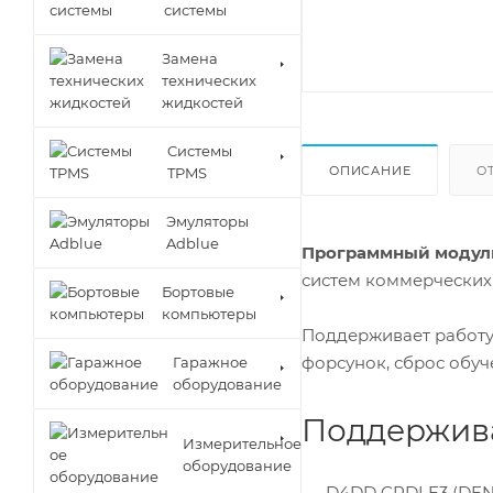
системы
Замена
технических
жидкостей
Cистемы
ОПИСАНИЕ
О
TPMS
Эмуляторы
Adblue
Программный модул
систем коммерчески
Бортовые
компьютеры
Поддерживает работу
форсунок, сброс обуч
Гаражное
оборудование
Поддержива
Измерительное
оборудование
D4DD CRDI E3 (DENS