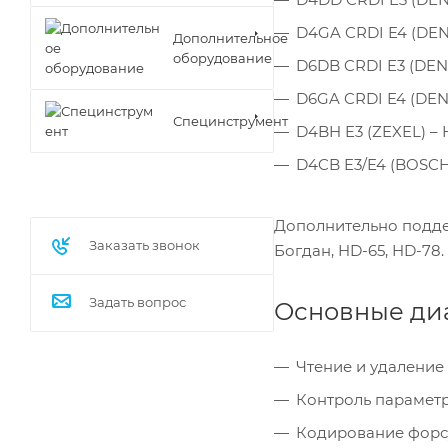
D4GA CRDI E4 (DENS
Дополнительное
оборудование
D6DB CRDI E3 (DEN
D6GA CRDI E4 (DEN
Специнструмент
D4BH E3 (ZEXEL) – H
D4CB E3/E4 (BOSCH) –
Дополнительно подде
Заказать звонок
Богдан, HD-65, HD-78.
Задать вопрос
Основные ди
Чтение и удаление 
Контроль параметр
Кодирование форсу