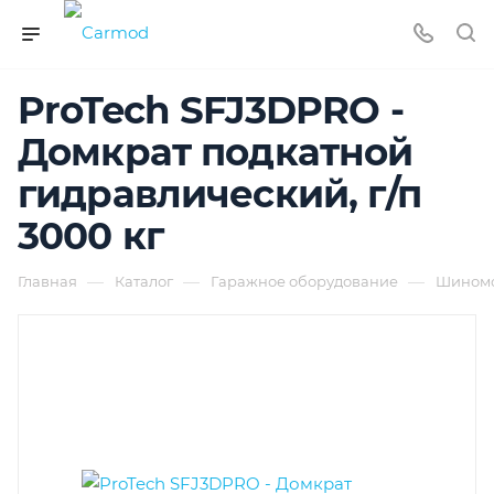
ProTech SFJ3DPRO -
Домкрат подкатной
гидравлический, г/п
3000 кг
—
—
—
Главная
Каталог
Гаражное оборудование
Шиномо