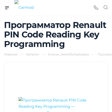
Программатор Renault
PIN Code Reading Key
Programming
—
—
—
Главная
Каталог
Ключи, иммобилайзеры
Програ