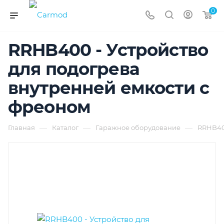
0
RRHB400 - Устройство
для подогрева
внутренней емкости с
фреоном
—
—
—
Главная
Каталог
Гаражное оборудование
RRHB400