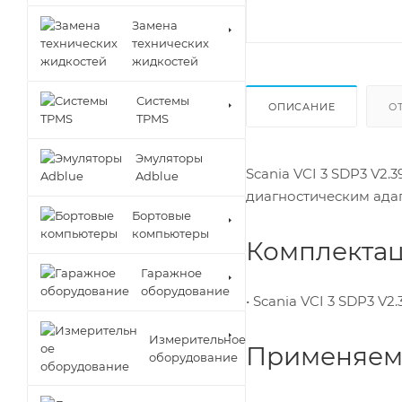
Замена
технических
жидкостей
Cистемы
ОПИСАНИЕ
О
TPMS
Эмуляторы
Scania VCI 3 SDP3 V2
Adblue
диагностическим адап
Бортовые
компьютеры
Комплектац
Гаражное
оборудование
• Scania VCI 3 SDP3 V2.
Измерительное
Применяем
оборудование