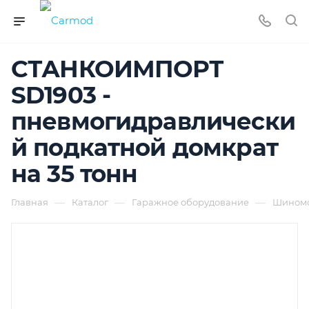
СТАНКОИМПОРТ
SD1903 -
пневмогидравлически
й подкатной домкрат
на 35 тонн
—
—
—
Главная
Каталог
Гаражное оборудование
Шиномо