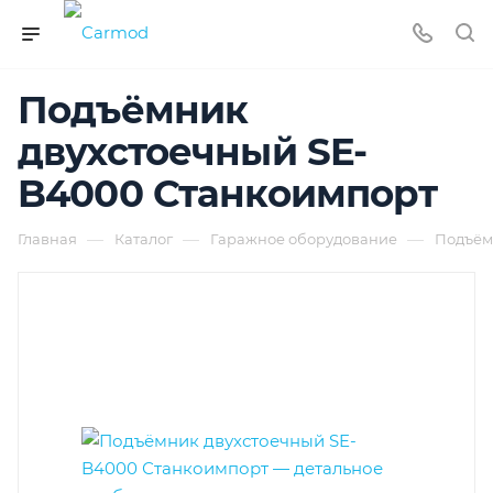
Подъёмник
двухстоечный SE-
B4000 Станкоимпорт
—
—
—
Главная
Каталог
Гаражное оборудование
Подъём