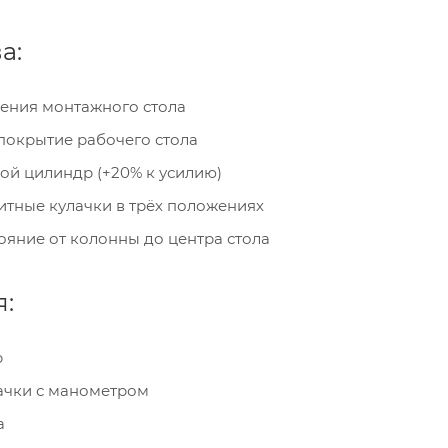
а:
ения монтажного стола
покрытие рабочего стола
й цилиндр (+20% к усилию)
тные кулачки в трёх положениях
ояние от колонны до центра стола
:
р
ачки с манометром
а