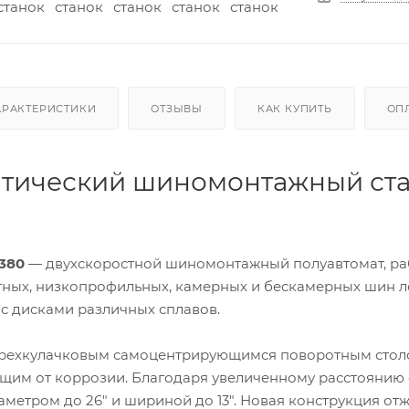
АРАКТЕРИСТИКИ
ОТЗЫВЫ
КАК КУПИТЬ
ОП
тический шиномонтажный стан
 380
— двухскоростной шиномонтажный полуавтомат, раб
тных, низкопрофильных, камерных и бескамерных шин ле
с дисками различных сплавов.
ырехкулачковым самоцентрирующимся поворотным сто
им от коррозии. Благодаря увеличенному расстоянию о
аметром до 26″ и шириной до 13″. Новая конструкция о