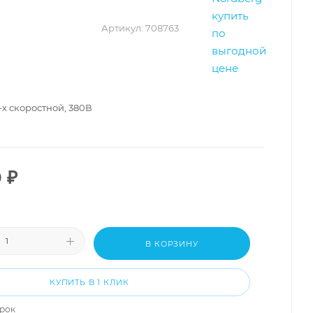
Артикул:
708763
-х скоростной, 380В
0
₽
В КОРЗИНУ
КУПИТЬ В 1 КЛИК
арок