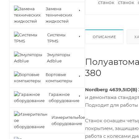
Замена
технических
жидкостей
Cистемы
ОПИСАНИЕ
Х
TPMS
Эмуляторы
Полуавтома
Adblue
380
Бортовые
компьютеры
Nordberg 4639,5ID(B)
Гаражное
и демонтажа стандар
оборудование
Подходит для работы 
Измерительное
Станок оснащен чет
оборудование
покрытием, защищающ
работа с колесами ди