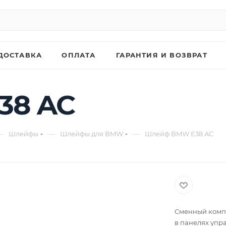
ДОСТАВКА
ОПЛАТА
ГАРАНТИЯ И ВОЗВРАТ
38 AC
—
—
—
Шлейфы
Шлейфы для BMW
Шлейф BMW E38 AC
Сменный компл
в панелях упр