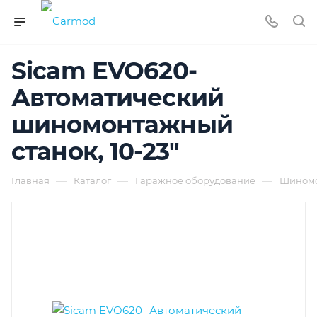
Sicam EVO620-
Автоматический
шиномонтажный
станок, 10-23"
—
—
—
Главная
Каталог
Гаражное оборудование
Шиномо