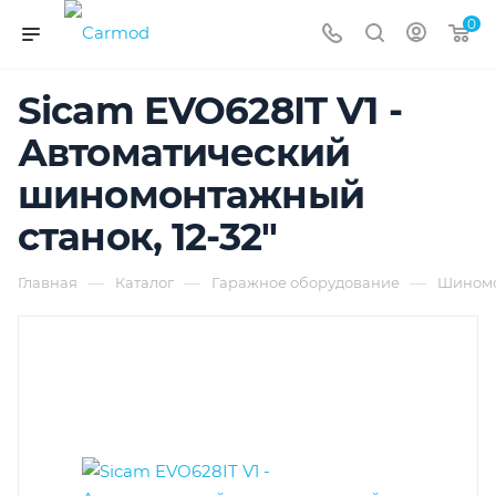
0
Sicam EVO628IT V1 -
Автоматический
шиномонтажный
станок, 12-32"
—
—
—
Главная
Каталог
Гаражное оборудование
Шиномо