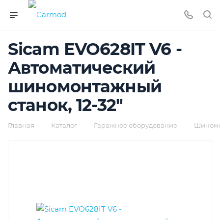
Sicam EVO628IT V6 -
Автоматический
шиномонтажный
станок, 12-32"
—
—
—
Главная
Каталог
Гаражное оборудование
Шиномо