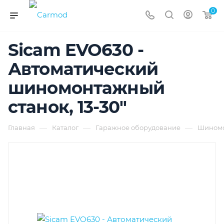
0
Sicam EVO630 -
Автоматический
шиномонтажный
станок, 13-30"
—
—
—
Главная
Каталог
Гаражное оборудование
Шиномо