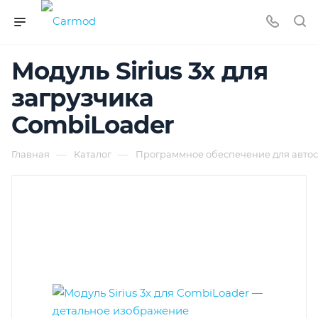
Модуль Sirius 3x для
загрузчика
CombiLoader
—
—
Главная
Каталог
Программное обеспечение для автос