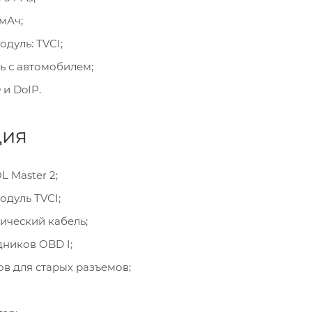
мАч;
дуль: TVCI;
ь с автомобилем;
и DoIP.
ция
 Master 2;
одуль TVCI;
ический кабель;
дников OBD I;
в для старых разъемов;