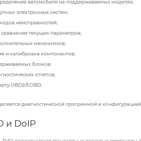
пределение автомобиля на поддерживаемых моделях;
упных электронных систем;
 кодов неисправностей;
и сравнение текущих параметров;
полнительных механизмов;
ие и калибровка компонентов;
ерживаемых блоков;
ностических отчетов;
арту OBD2/EOBD.
деляется диагностической программой и конфигурацией
D и DoIP
TVCI поддерживает стандартные легковые протоколы, C