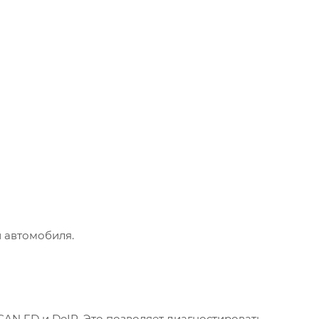
 автомобиля.
AN FD и DoIP. Это позволяет диагностировать