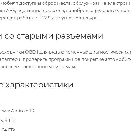
омобиля доступны сброс масла, обслуживание электронн
ка ABS, адаптация дросселя, калибровка рулевого упра
редач, работа с TPMS и другие процедуры.
 со старыми разъемами
ереходники OBD I для ряда фирменных диагностически
адаптер и проверить программное покрытие автомобиля
п ко всем электронным системам.
е характеристики
ма: Android 10;
: 4 ГБ;
 64 ГБ;