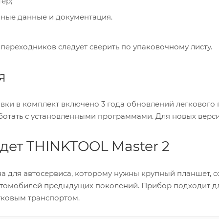
ер;
нные данные и документация.
переходников следует сверить по упаковочному листу.
я
вки в комплект включено 3 года обновлений легкового
ботать с установленными программами. Для новых верс
дет THINKTOOL Master 2
а для автосервиса, которому нужны крупный планшет,
втомобилей предыдущих поколений. Прибор подходит дл
гковым транспортом.