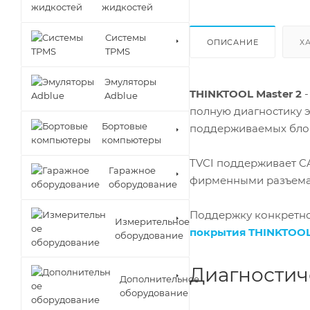
жидкостей
Cистемы
ОПИСАНИЕ
Х
TPMS
Эмуляторы
THINKTOOL Master 2
-
Adblue
полную диагностику 
Бортовые
поддерживаемых бло
компьютеры
TVCI поддерживает CA
Гаражное
фирменными разъемами
оборудование
Поддержку конкретно
Измерительное
покрытия THINKTOO
оборудование
Диагностич
Дополнительное
оборудование