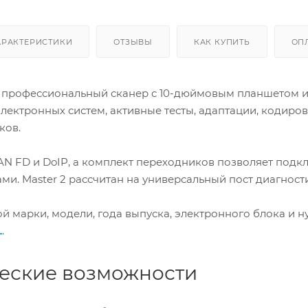
АРАКТЕРИСТИКИ
ОТЗЫВЫ
КАК КУПИТЬ
ОП
 профессиональный сканер с 10-дюймовым планшетом и
электронных систем, активные тесты, адаптации, кодир
ков.
N FD и DoIP, а комплект переходников позволяет подк
. Master 2 рассчитан на универсальный пост диагности
й марки, модели, года выпуска, электронного блока и
L
.
еские возможности