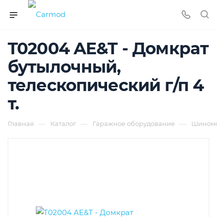
T02004 AE&T - Домкрат
бутылочный,
телескопический г/п 4
т.
—
—
—
Главная
Каталог
Гаражное оборудование
Шиномо