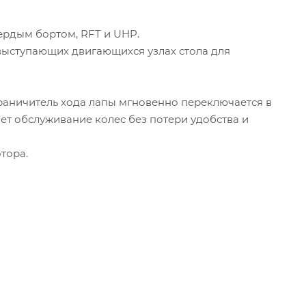
ердым бортом, RFT и UHP.
 выступающих двигающихся узлах стола для
граничитель хода лапы мгновенно переключается в
ет обслуживание колес без потери удобства и
тора.