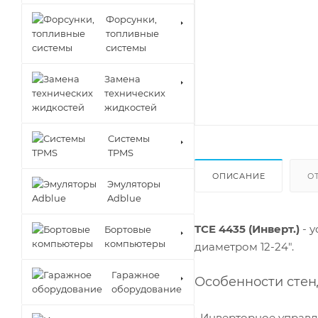
Форсунки,
топливные
системы
Замена
технических
жидкостей
Cистемы
TPMS
ОПИСАНИЕ
О
Эмуляторы
Adblue
TCE 4435 (Инверт.)
- 
Бортовые
компьютеры
диаметром 12-24".
Гаражное
Особенности стен
оборудование
• Инверторное управ