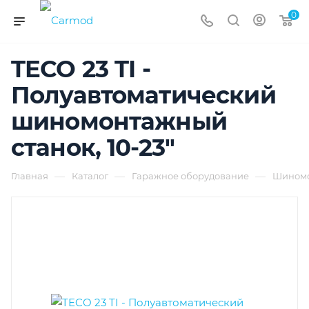
0
TECO 23 TI -
Полуавтоматический
шиномонтажный
станок, 10-23"
—
—
—
Главная
Каталог
Гаражное оборудование
Шиномо