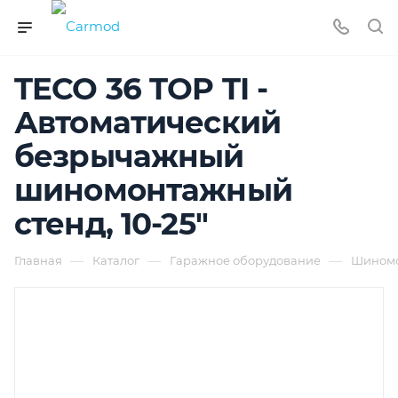
TECO 36 TOP TI -
Автоматический
безрычажный
шиномонтажный
стенд, 10-25"
—
—
—
Главная
Каталог
Гаражное оборудование
Шиномо