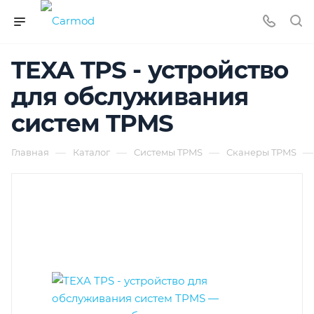
TEXA TPS - устройство
для обслуживания
систем TPMS
—
—
—
—
Главная
Каталог
Cистемы TPMS
Сканеры TPMS