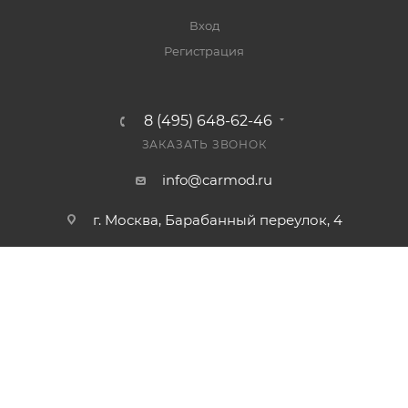
Вход
Регистрация
8 (495) 648-62-46
ЗАКАЗАТЬ ЗВОНОК
info@carmod.ru
г. Москва, Барабанный переулок, 4
Carmod.ru — интернет-магазин оборудования для
диагностики автомобилей
2010–2026 © Все права защищены