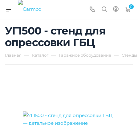
0
УГ1500 - стенд для
опрессовки ГБЦ
—
—
—
Главная
Каталог
Гаражное оборудование
Стенды