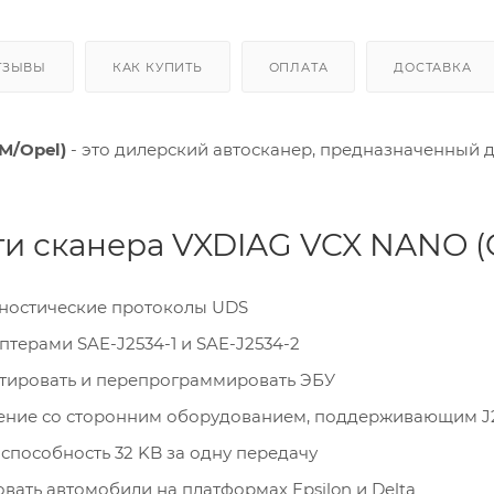
ТЗЫВЫ
КАК КУПИТЬ
ОПЛАТА
ДОСТАВКА
M/Opel)
- это дилерский автосканер, предназначенный 
и сканера VXDIAG VCX NANO (
гностические протоколы UDS
птерами SAE-J2534-1 и SAE-J2534-2
тировать и перепрограммировать ЭБУ
ение со сторонним оборудованием, поддерживающим J
способность 32 KB за одну передачу
вать автомобили на платформах Epsilon и Delta