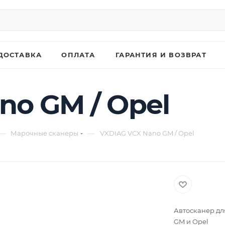
ДОСТАВКА
ОПЛАТА
ГАРАНТИЯ И ВОЗВРАТ
no GM / Opel
—
—
Марочные сканеры
VXDIAG VCX Nano GM / Opel
Автосканер дл
GM и Opel