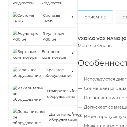
жидкостей
Cистемы
ОПИСАНИЕ
О
TPMS
Эмуляторы
VXDIAG VCX NANO (G
Adblue
Motors и Опель.
Бортовые
компьютеры
Особенност
Гаражное
оборудование
Используются диа
Совмещается с ада
Измерительное
оборудование
Позволяет диагнос
Допускает совмещ
Дополнительное
Имеет пропускную 
оборудование
Может диагностиро