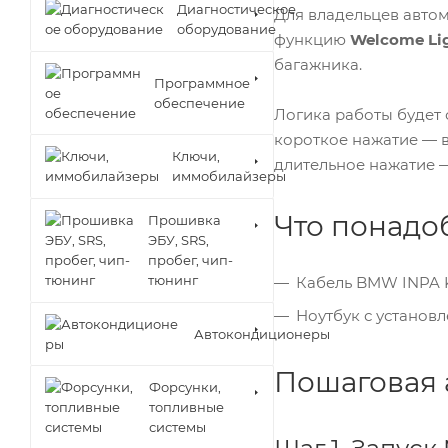
Диагностическое
Для владельцев авто
оборудование
функцию
Welcome Li
багажника.
Программное
обеспечение
Логика работы будет
короткое нажатие — 
Ключи,
длительное нажатие 
иммобилайзеры
Что понадо
Прошивка
ЭБУ, SRS,
пробег, чип-
тюнинг
Кабель BMW INPA
Ноутбук с устано
Автокондиционеры
Пошаговая 
Форсунки,
топливные
системы