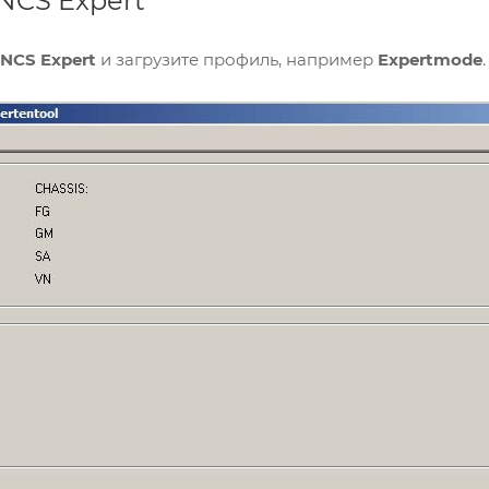
 NCS Expert
NCS Expert
и загрузите профиль, например
Expertmode
.