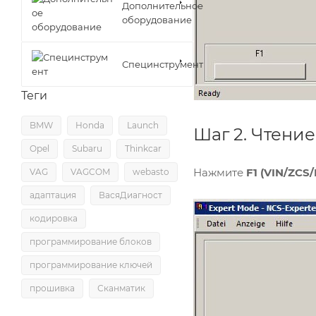
Дополнительное
оборудование
Специнструмент
Теги
BMW
Honda
Launch
Шаг 2. Чтени
Opel
Subaru
Thinkcar
Нажмите
F1 (VIN/ZCS/
VAG
VAGCOM
webasto
адаптация
ВасяДиагност
кодировка
программирование блоков
программирование ключей
прошивка
Сканматик