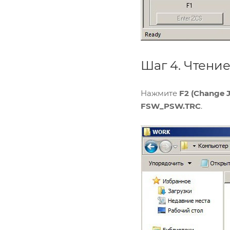
Шаг 4. Чтени
Нажмите
F2 (Change 
FSW_PSW.TRC
.