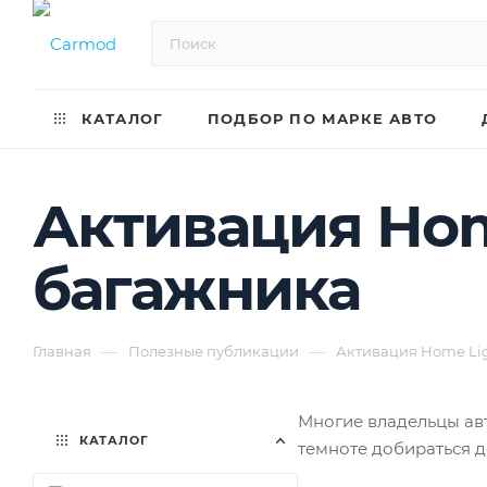
КАТАЛОГ
ПОДБОР ПО МАРКЕ АВТО
Активация Нom
багажника
—
—
Главная
Полезные публикации
Активация Нome Lig
Многие владельцы авт
КАТАЛОГ
темноте добираться д