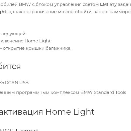
мобилей BMW с блоком управления светом
LM1
эту зада
ght
, однако ограничение можно обойти, запрограммир
 следующей:
включение Home Light;
— открытие крышки багажника.
бится
 K+DCAN USB
вленным программным комплексом BMW Standard Tools
активация Home Light