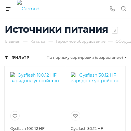
Источники питания
3
—
—
—
Главная
Каталог
Гаражное оборудование
Оборуд
По порядку сортировки (возрастание)
ФИЛЬТР
Gysflash 100.12 HF
Gysflash 30.12 HF