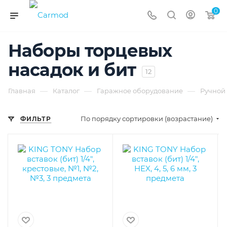
0
Наборы торцевых
насадок и бит
12
—
—
—
Главная
Каталог
Гаражное оборудование
Ручной
По порядку сортировки (возрастание)
ФИЛЬТР