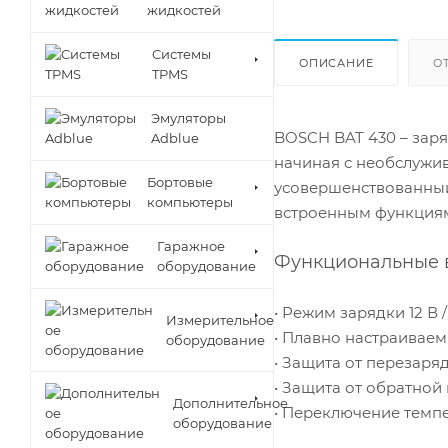
жидкостей
Cистемы
ОПИСАНИЕ
О
TPMS
Эмуляторы
BOSCH BAT 430 – зар
Adblue
начиная с необслужи
Бортовые
усовершенствованный
компьютеры
встроенным функциям
Гаражное
Функциональные 
оборудование
• Режим зарядки 12 В
Измерительное
• Плавно настраиваем
оборудование
• Защита от перезаряд
• Защита от обратной
Дополнительное
• Переключение темпе
оборудование