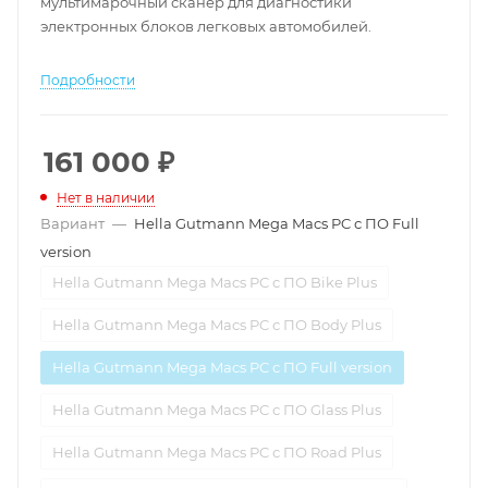
мультимарочный сканер для диагностики
электронных блоков легковых автомобилей.
Подробности
161 000
₽
Нет в наличии
Вариант
—
Hella Gutmann Mega Macs PC с ПО Full
version
Hella Gutmann Mega Macs PC с ПО Bike Plus
Hella Gutmann Mega Macs PC с ПО Body Plus
Hella Gutmann Mega Macs PC с ПО Full version
Hella Gutmann Mega Macs PC с ПО Glass Plus
Hella Gutmann Mega Macs PC с ПО Road Plus