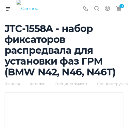
0
JTC-1558A - набор
фиксаторов
распредвала для
установки фаз ГРМ
(BMW N42, N46, N46T)
—
—
—
Главная
Каталог
Специнструмент
Специнструмент