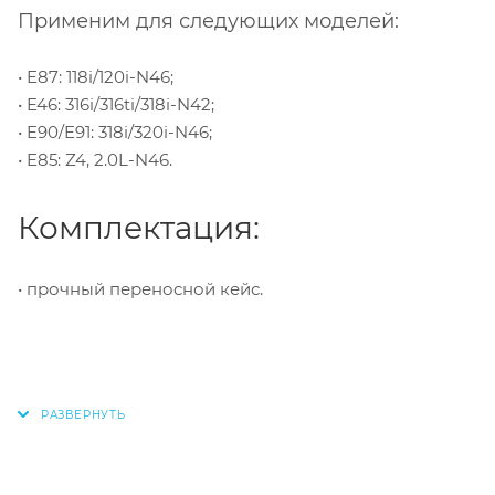
Применим для следующих моделей:
• E87: 118i/120i-N46;
• E46: 316i/316ti/318i-N42;
• E90/E91: 318i/320i-N46;
• E85: Z4, 2.0L-N46.
Комплектация:
• прочный переносной кейс.