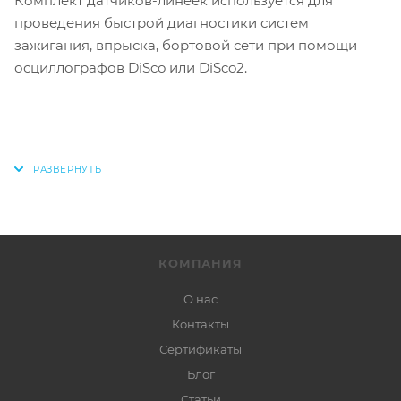
Комплект датчиков-линеек используется для
проведения быстрой диагностики систем
зажигания, впрыска, бортовой сети при помощи
осциллографов DiSco или DiSco2.
КОМПАНИЯ
О нас
Контакты
Сертификаты
Блог
Статьи