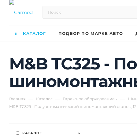
КАТАЛОГ
ПОДБОР ПО МАРКЕ АВТО
M&B TC325 - П
шиномонтажный
—
—
—
Главная
Каталог
Гаражное оборудование
Шин
M&B TC325 - Полуавтоматический шиномонтажный станок, 12-
КАТАЛОГ