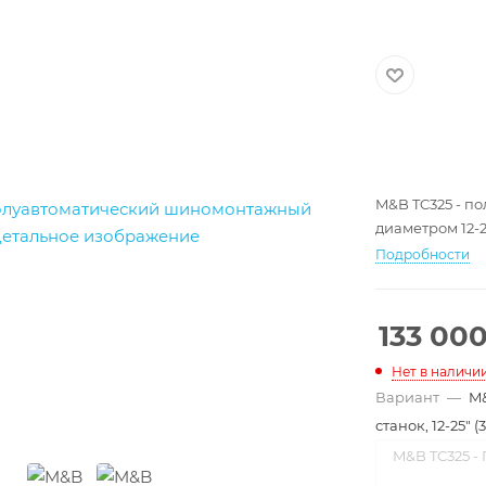
M&B TC325 - п
диаметром 12-2
Подробности
133 00
Нет в наличи
Вариант
—
M&
станок, 12-25" (
M&B TC325 -