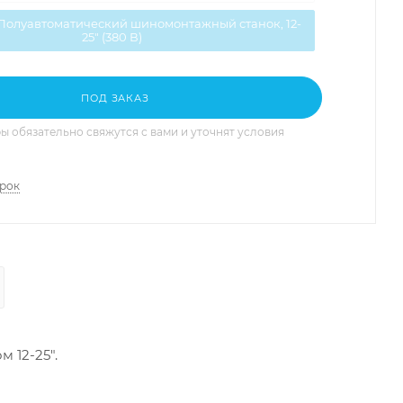
 Полуавтоматический шиномонтажный станок, 12-
25" (380 В)
ПОД ЗАКАЗ
 обязательно свяжутся с вами и уточнят условия
арок
 12-25".