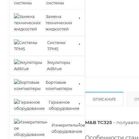
системы
Замена
технических
жидкостей
Cистемы
TPMS
Эмуляторы
Adblue
Бортовые
компьютеры
ОПИСАНИЕ
О
Гаражное
оборудование
M&B TC325
- полуавто
Измерительное
оборудование
Особенности стан