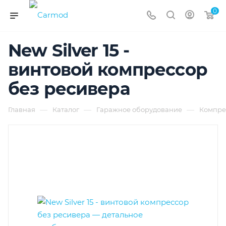
0
New Silver 15 -
винтовой компрессор
без ресивера
—
—
—
Главная
Каталог
Гаражное оборудование
Компре