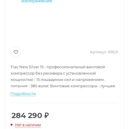
Артикул:
69621
Fiac New Silver 15 - профессиональный винтовой
компрессор без ресивера с установленной
мощностью -
15 лошадиных сил и напряжением
питания - 380 вольт.
Винтовые компрессоры - лучшее
решение для работы с неравномерной нагрузкой,
Подробности
характерной для автосервиса.
284 290
₽
Нет в наличии