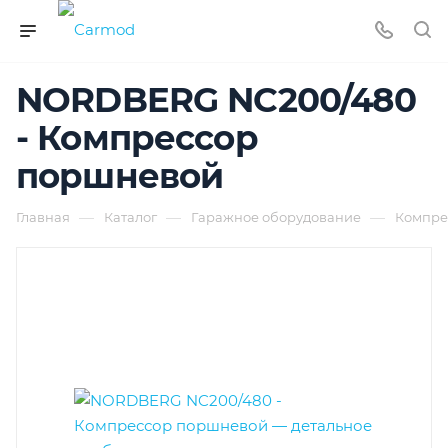
NORDBERG NC200/480
- Компрессор
поршневой
—
—
—
Главная
Каталог
Гаражное оборудование
Компре