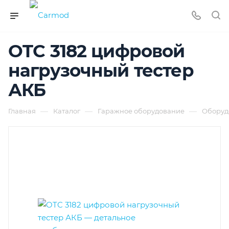
OTC 3182 цифровой
нагрузочный тестер
АКБ
—
—
—
Главная
Каталог
Гаражное оборудование
Оборуд