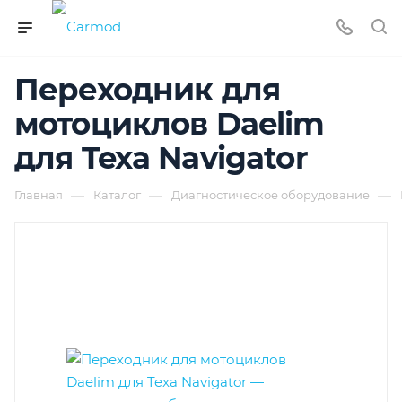
Переходник для
мотоциклов Daelim
для Texa Navigator
—
—
—
Главная
Каталог
Диагностическое оборудование