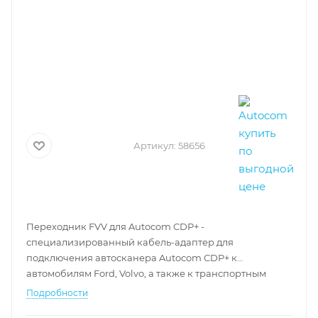
Артикул:
58656
Переходник FVV для Autocom CDP+ -
специализированный кабель-адаптер для
подключения автосканера Autocom CDP+ к
автомобилям Ford, Volvo, а также к транспортным
средствам концерна VAG.
Подробности