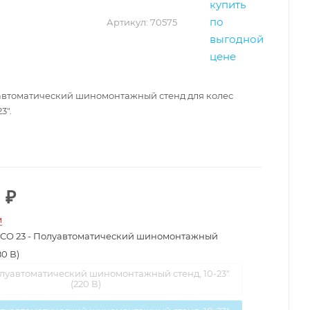
Артикул:
70575
уавтоматический шиномонтажный стенд для колес
3".
0
₽
и
CO 23 - Полуавтоматический шиномонтажный
80 В)
олуавтоматический шиномонтажный стенд, 10-23"
(220 В)