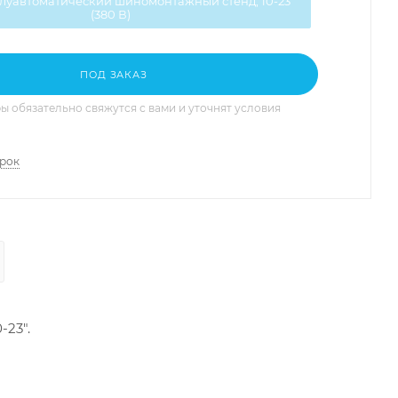
олуавтоматический шиномонтажный стенд, 10-23"
(380 В)
ПОД ЗАКАЗ
 обязательно свяжутся с вами и уточнят условия
арок
23".