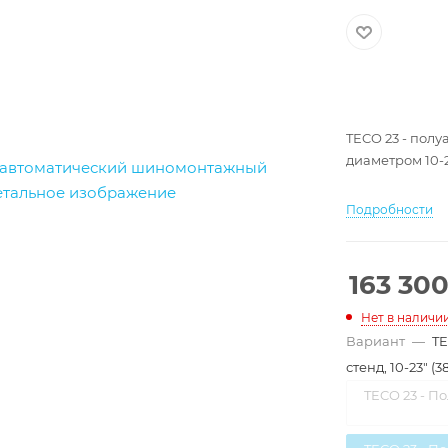
TECO 23 - пол
диаметром 10-2
Подробности
163 30
Нет в наличи
Вариант
—
TE
стенд, 10-23" (3
TECO 23 - П