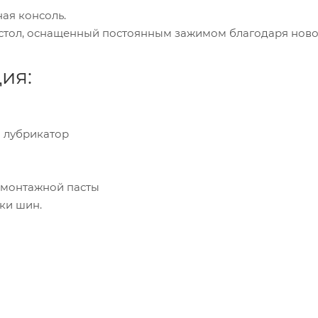
ая консоль.
 стол, оснащенный постоянным зажимом благодаря ново
ия:
й лубрикатор
омонтажной пасты
чки шин.