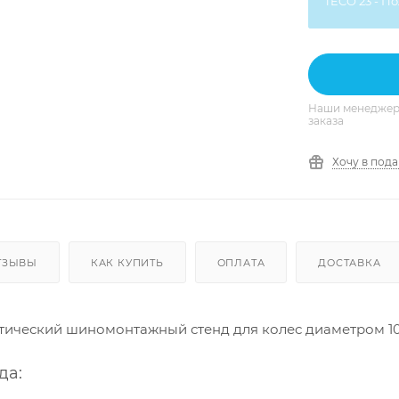
TECO 23 - П
Наши менеджеры
заказа
Хочу в под
ТЗЫВЫ
КАК КУПИТЬ
ОПЛАТА
ДОСТАВКА
тический шиномонтажный стенд для колес диаметром 10-
да: