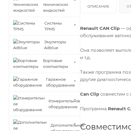
технических
ОПИСАНИЕ
О
жидкостей
Cистемы
Renault CAN Clip
— оф
TPMS
обслуживания автом
Эмуляторы
Adblue
Она позволяет выполн
и т.д.
Бортовые
компьютеры
Также программа позв
другие диагностичес
Гаражное
оборудование
Can Clip
совместим с
Измерительное
оборудование
Программа
Renault C
Совместимо
Дополнительное
оборудование