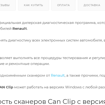
ТЗЫВЫ
КАК КУПИТЬ
ОПЛАТА
ДОСТАВКА
ициальная дилерская диагностическая программа, кото
обилей
Renault
.
ять диагностику всех электронных систем автомобиля, 
оляет выполнять все процедуры тестирования и регули
кие и ремонтные операции.
 одноимённым сканером от
Renault
, а также прочими, 
AN Clip
может работать на версиях Windows c любой разря
сть сканеров Can Clip с верс