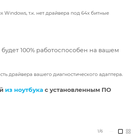
х Windows, т.к. нет драйвера под 64х битные
о будет 100% работоспособен на вашем
сть драйвера вашего диагностического адаптера.
й
из ноутбука
с установленным ПО
1/6
—