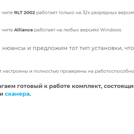
а чипе
RLT 2002
работает только на 32х разрядных версия
а чипе
Alliance
работает на любых версиях Windows
 нюансы и предложим тот тип установки, чт
т настроены и полностью проверены на работоспособно
гаем готовый к работе комплект, состоя
щи
и
сканера
.