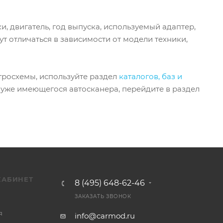
, двигатель, год выпуска, используемый адаптер,
т отличаться в зависимости от модели техники,
тросхемы, используйте раздел
каталогов, баз и
я уже имеющегося автосканера, перейдите в раздел
КАБИНЕТ
8 (495) 648-62-46
ЗАКАЗАТЬ ЗВОНОК
я
info@carmod.ru