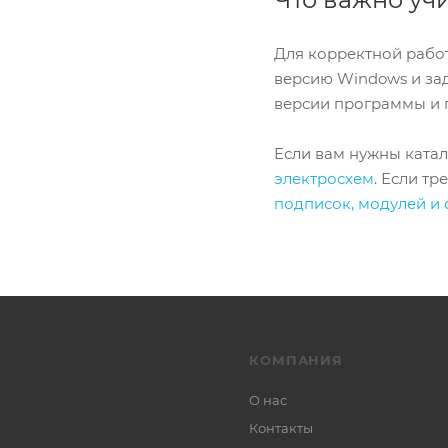
Для корректной работ
версию Windows и зад
версии программы и 
Если вам нужны катал
электросхем
. Если т
подписок, модулей и
КОМПАНИЯ
О нас
Контакты