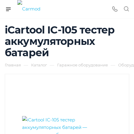
iCartool IC-105 тестер
аккумуляторных
батарей
—
—
—
Главная
Каталог
Гаражное оборудование
Оборуд